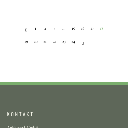
1
2
3
…
15
16
17
18
19
20
21
22
23
24
KONTAKT
Antikwerk GmbH