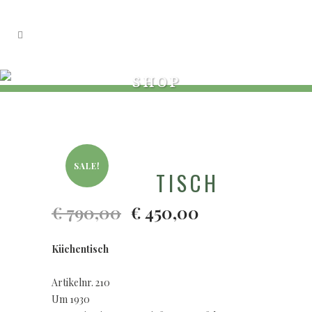
SHOP
SALE!
TISCH
€
790,00
€
450,00
Ursprünglicher
Aktueller
Preis
Preis
war:
ist:
Küchentisch
€
€
790,00
450,00.
Artikelnr. 210
Um 1930