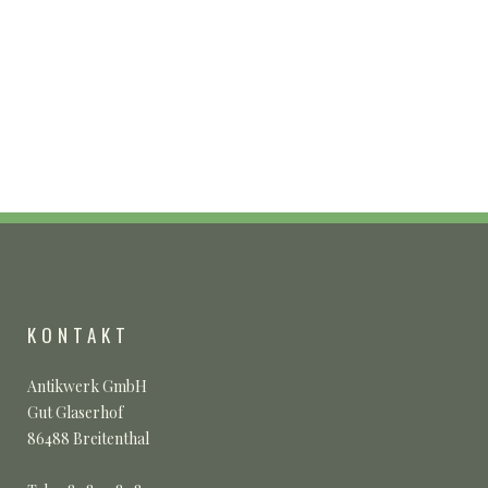
wir freuen uns auf Sie ...
03.01.2023
0
Teilen
SHOW MORE
KONTAKT
Antikwerk GmbH
Gut Glaserhof
86488 Breitenthal