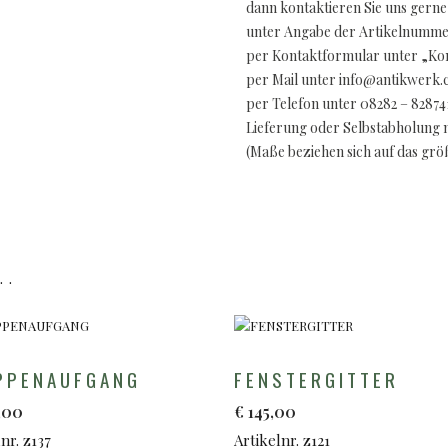
dann kontaktieren Sie uns gerne
unter Angabe der Artikelnummer
per Kontaktformular unter „Kon
per Mail unter info@antikwerk
per Telefon unter 08282 – 82874
Lieferung oder Selbstabholung 
(Maße beziehen sich auf das gr
..
PPENAUFGANG
FENSTERGITTER
,00
€
145,00
nr. z137
Artikelnr. z121