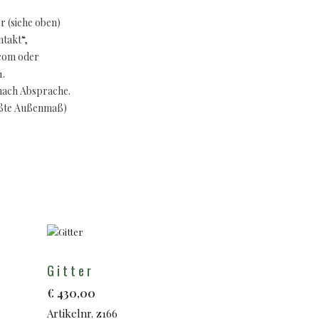
 (siehe oben)
takt“,
.com oder
1.
nach Absprache.
ößte Außenmaß)
Gitter
€
430,00
Artikelnr. z166