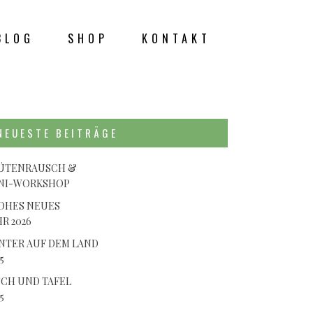
BLOG
SHOP
KONTAKT
LLE
NEUESTE BEITRÄGE
ÜTENRAUSCH &
NI-WORKSHOP
OHES NEUES
HR 2026
NTER AUF DEM LAND
5
SCH UND TAFEL
5