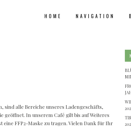
HOME
NAVIGATION
ITERHIN FÜR A
GEÖFFNET
BL
MI
FR
JA
WI
n, sind alle Bereiche unseres Ladengeschäfts,
202
e geöffnet. In unserem Café gilt bis auf Weiteres
TI
t eine FFP2-Maske zu tragen. Vielen Dank für Ihr
202