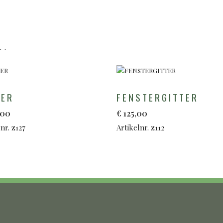
..
TER
FENSTERGITTER
,00
€
125,00
nr. z127
Artikelnr. z112