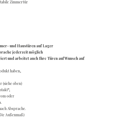
stabile Zimmertür
mmer- und Haustüren auf Lager
rache jederzeit möglich
ert und arbeitet auch Ihre Türen auf Wunsch auf
rodukt haben,
 (siehe oben)
takt“,
.com oder
1.
nach Absprache.
ößte Außenmaß)