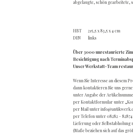
abgelaugte, schön gearbeitete, 
HBT 215,5 x 83,5 x 4 cm
DIN links
Über 3000 unrestaurierte Zi
Besichtigung nach Terminabsp
Unser Werkstatt-Team restauri
Wenn Sie Interesse an diesem P
dann kontaktieren Sie uns gerne
unter Angabe der Artikelnummer
per Kontaktformular unter „Kon
per Mail unter info@antikwerk
per Telefon unter 08282 – 82874
Lieferung oder Selbstabholung 
(Maße beziehen sich auf das gr