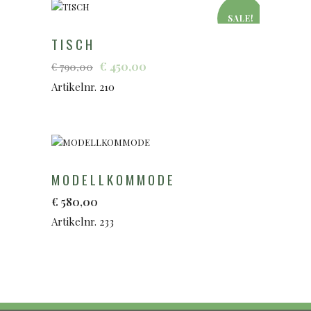
SALE!
TISCH
Ursprünglicher
Aktueller
€
450,00
€
790,00
Preis
Preis
Artikelnr. 210
war:
ist:
€
€
790,00
450,00.
MODELLKOMMODE
€
580,00
Artikelnr. 233