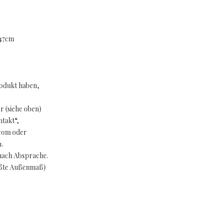
 47cm
rodukt haben,
 (siehe oben)
takt“,
.com oder
1.
nach Absprache.
ößte Außenmaß)