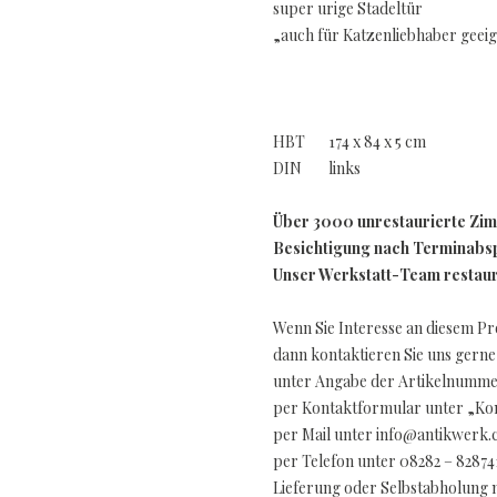
super urige Stadeltür
„auch für Katzenliebhaber geeig
HBT 174 x 84 x 5 cm
DIN links
Über 3000 unrestaurierte Zi
Besichtigung nach Terminabsp
Unser Werkstatt-Team restauri
Wenn Sie Interesse an diesem P
dann kontaktieren Sie uns gerne
unter Angabe der Artikelnummer
per Kontaktformular unter „Kon
per Mail unter info@antikwerk
per Telefon unter 08282 – 82874
Lieferung oder Selbstabholung 