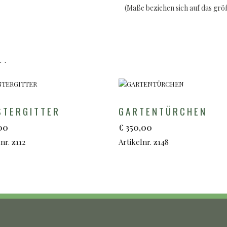
(Maße beziehen sich auf das gr
..
STERGITTER
GARTENTÜRCHEN
00
€
350,00
nr. z112
Artikelnr. z148