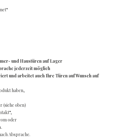
net“
mmer- und Haustüren auf Lager
rache jederzeit möglich
ert und arbeitet auch Ihre Türen auf Wunsch auf
rodukt haben,
 (siehe oben)
takt“,
.com oder
1.
nach Absprache.