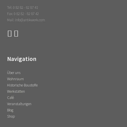
Tel: 0 82 82 - 82 87 41
Fax: 0 82 82 - 82 87 42
Mail: info@antikwerk.com
Navigation
Über uns
Wohnraum
Historische Baustoffe
Werkstätten
Café
Veranstaltungen
Blog
Shop