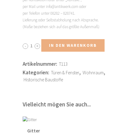
per Mail unter info@antikwerk.com oder
per Telefon unter 08282 – 828741.
Lieferung oder Selbstabholung nach Absprache.
(Maße beziehen sich auf das größte Außenmaß)
IN DEN WARENKORB
HAUSTÜR
Menge
Artikelnummer:
T113
Kategorien:
,
,
Türen & Fenster
Wohnraum
Historische Baustoffe
Vielleicht mögen Sie auch...
Gitter