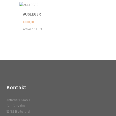
AUSLEGER
€
380,00
Artikelnr. z103
Kontakt
Antikwerk GmbH
Gut Glaserhof
86488 Breitenthal