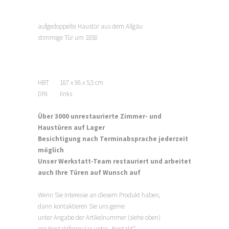
aufgedoppelte Haustür aus dem Allgäu
stimmige Tür um 1850
HBT 187 x 98 x 5,5 cm
DIN links
Über 3000 unrestaurierte Zimmer- und
Haustüren auf Lager
Besichtigung nach Terminabsprache jederzeit
möglich
Unser Werkstatt-Team restauriert und arbeitet
auch Ihre Türen auf Wunsch auf
Wenn Sie Interesse an diesem Produkt haben,
dann kontaktieren Sie uns gerne
unter Angabe der Artikelnummer (siehe oben)
per Kontaktformular unter „Kontakt“,