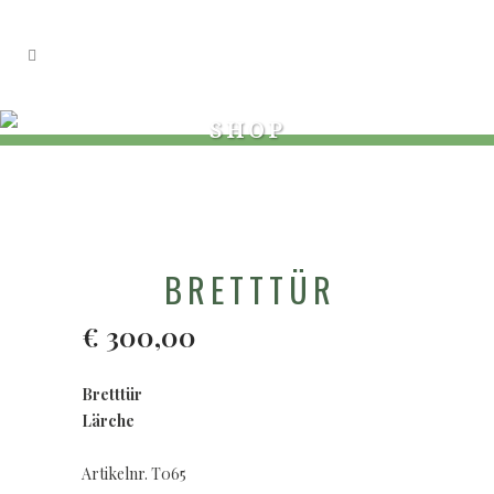
SHOP
BRETTTÜR
€
300,00
Bretttür
Lärche
Artikelnr. T065