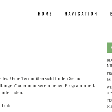
HOME
NAVIGATION
JAHRESAUSBLIC
2020
BL
MI
FR
fest! Eine Terminübersicht finden Sie auf
JA
altungen“ oder in unserem neuen Programmheft.
WI
runterladen:
202
TI
 Link:
202