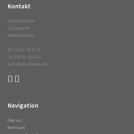
Kontakt
Antikwerk GmbH
Gut Glaserhof
86488 Breitenthal
Tel: 0 82 82 - 82 87 41
Fax: 0 82 82 - 82 87 42
Mail: info@antikwerk.com
Navigation
Über uns
Wohnraum