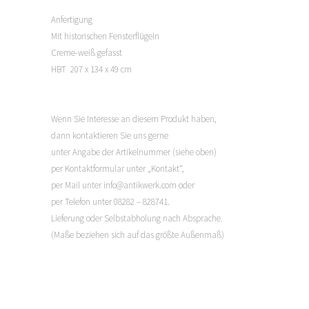
Anfertigung
Mit historischen Fensterflügeln
Creme-weiß gefasst
HBT 207 x 134 x 49 cm
Wenn Sie Interesse an diesem Produkt haben,
dann kontaktieren Sie uns gerne
unter Angabe der Artikelnummer (siehe oben)
per Kontaktformular unter „Kontakt“,
per Mail unter info@antikwerk.com oder
per Telefon unter 08282 – 828741.
Lieferung oder Selbstabholung nach Absprache.
(Maße beziehen sich auf das größte Außenmaß)