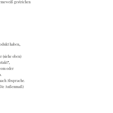
emeweiß gestrichen
rodukt haben,
 (siehe oben)
takt“,
.com oder
1.
nach Absprache.
ößte Außenmaß)