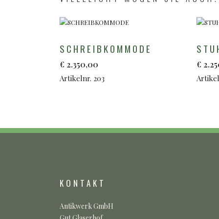
SCHREIBKOMMODE
STU
€
2.350,00
€
2.2
Artikelnr. 203
Artikel
KONTAKT
Antikwerk GmbH
Gut Glaserhof