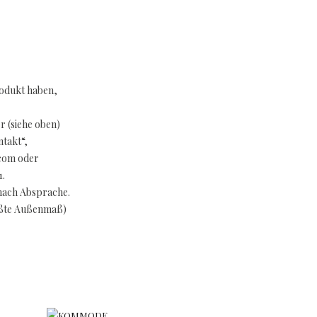
rodukt haben,
 (siehe oben)
takt“,
.com oder
1.
nach Absprache.
ößte Außenmaß)