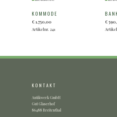
KOMMODE
BAN
€
1.750,00
€
590
Artikelnr. 241
Artikel
KONTAKT
Antikwerk GmbH
Gut Glaserhof
86488 Breitenthal