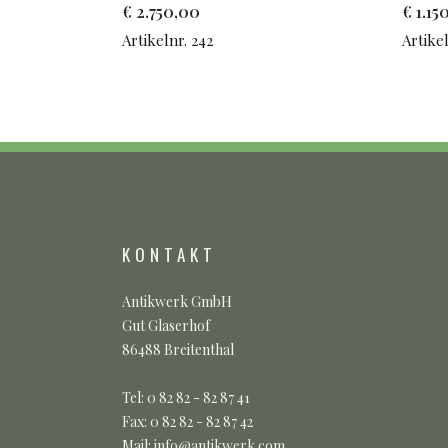
€
2.750,00
€
1.15
Artikelnr. 242
Artike
KONTAKT
Antikwerk GmbH
Gut Glaserhof
86488 Breitenthal
Tel: 0 82 82 - 82 87 41
Fax: 0 82 82 - 82 87 42
Mail: info@antikwerk.com