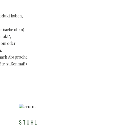
rodukt haben,
 (siehe oben)
takt“,
.com oder
1.
nach Absprache.
ößte Außenmaß)
STUHL